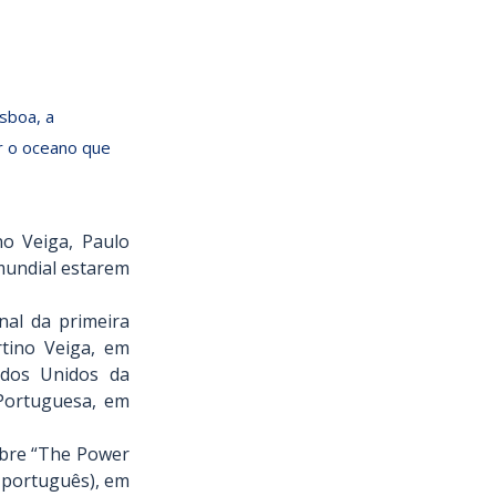
isboa, a
r o oceano que
o Veiga, Paulo 
mundial estarem 
al da primeira 
tino Veiga, em 
dos Unidos da 
ortuguesa, em 
bre “The Power 
 português), em 