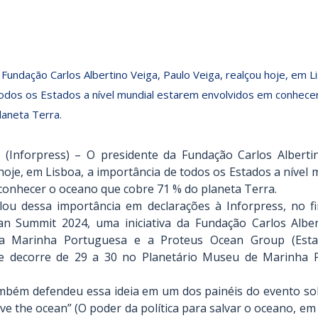
Fundação Carlos Albertino Veiga, Paulo Veiga, realçou hoje, em L
todos os Estados a nível mundial estarem envolvidos em conhece
laneta Terra.
 (Inforpress) – O presidente da Fundação Carlos Albertin
hoje, em Lisboa, a importância de todos os Estados a nível 
conhecer o oceano que cobre 71 % do planeta Terra.
lou dessa importância em declarações à Inforpress, no fin
n Summit 2024, uma iniciativa da Fundação Carlos Alber
a Marinha Portuguesa e a Proteus Ocean Group (Esta
ue decorre de 29 a 30 no Planetário Museu de Marinha P
mbém defendeu essa ideia em um dos painéis do evento so
save the ocean” (O poder da política para salvar o oceano, em