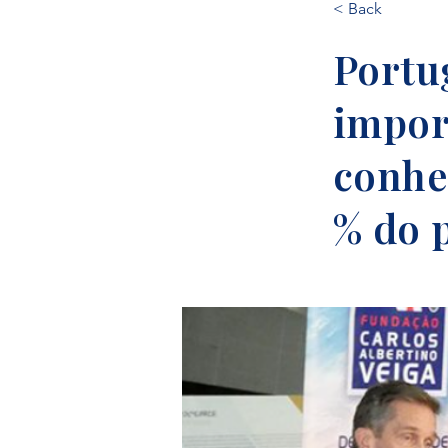
< Back
Portug
impor
conhe
% do 