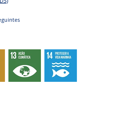
DS)
eguintes