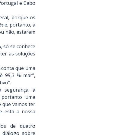
ortugal e Cabo 
eral, porque os 
e, portanto, a 
u não, estarem 
, só se conhece 
er as soluções 
 conta que uma 
 99,3 % mar”, 
ivo”.
à segurança, à 
 portanto uma 
é que vamos ter 
e está a nossa 
dos de quatro 
diálogo sobre 