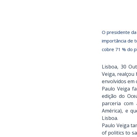
INFORPRESS
30/10/2024
O presidente da 
importância de 
cobre 71 % do p
Lisboa, 30 Out
Veiga, realçou 
envolvidos em 
Paulo Veiga fa
edição do Ocea
parceria com 
América), e q
Lisboa.
Paulo Veiga ta
of politics to 