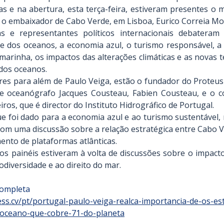
s e na abertura, esta terça-feira, estiveram presentes o m
e o embaixador de Cabo Verde, em Lisboa, Eurico Correia Mo
tas e representantes políticos internacionais debatera
de dos oceanos, a economia azul, o turismo responsável, a 
marinha, os impactos das alterações climáticas e as novas t
dos oceanos.
res para além de Paulo Veiga, estão o fundador do Proteus
e oceanógrafo Jacques Cousteau, Fabien Cousteau, e o co
os, que é director do Instituto Hidrográfico de Portugal.
ue foi dado para a economia azul e ao turismo sustentável,
com uma discussão sobre a relação estratégica entre Cabo V
ento de plataformas atlânticas.
os painéis estiveram à volta de discussões sobre o impacto
iodiversidade e ao direito do mar.
completa
ress.cv/pt/portugal-paulo-veiga-realca-importancia-de-os-es
oceano-que-cobre-71-do-planeta