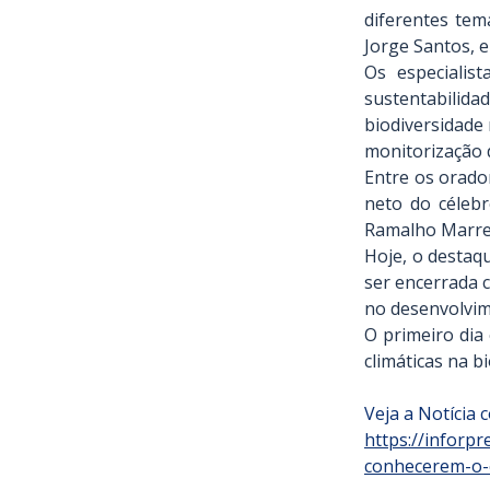
diferentes tema
Jorge Santos, 
Os especialis
sustentabilida
biodiversidade 
monitorização 
Entre os orado
neto do célebr
Ramalho Marreir
Hoje, o destaq
ser encerrada 
no desenvolvim
O primeiro dia 
climáticas na b
Veja a Notícia 
https://inforp
conhecerem-o-