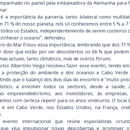
mpanhado no painel pela embaixadora da Alemanha para P
nar.
é a importância da parceria, tanto bilateral como multilat
 71 % do nosso planeta, nós só conhecemos entre 5 % a 7 % 
 todos os Estados, independentemente de serem costeiros o
conhecer o oceano”, defendeu.
tro do Mar frisou essa importância, lembrando que dos 71 %
r dizer que estão por ser descobertos os 66 % que podem t
as actuais, tanto climáticos, mas de outros fóruns.
rlos Albertino Veiga resolveu fazer esse evento, tendo em
 a protecção do ambiente e dos oceanos e Cabo Verde é
tindo que o balanço dos dois dias do encontro é “muito posit
lístico, a envolver todos os sectores, desde a saúde, 
 ao empreendedorismo, aos investidores, às empresas,
iremos com certeza repetir para os anos vindouros. O local 
se é em Cabo Verde, nos Estados Unidos, na França, ond
.
evento internacional que reúne especialistas oriun
 que visa impulsionar novas descobertas e promover o 