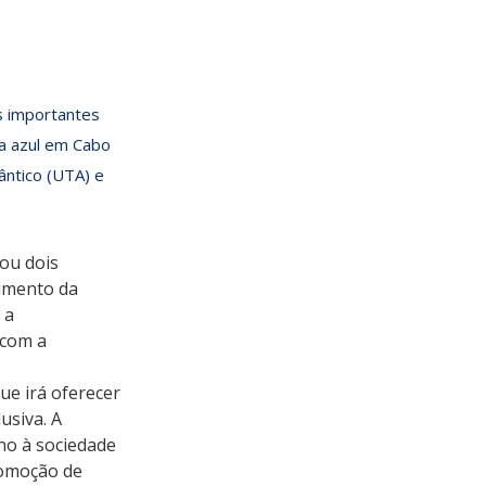
is importantes
a azul em Cabo
ântico (UTA) e
ou dois 
imento da 
 a 
 com a 
ue irá oferecer 
usiva. A 
no à sociedade 
romoção de 