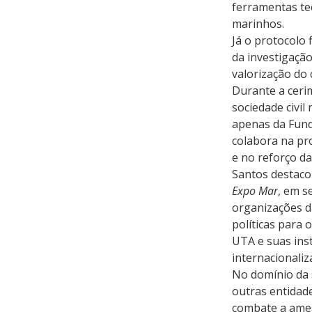
ferramentas tec
marinhos.
Já o protocolo
da investigação 
valorização do
Durante a cerim
sociedade civil
apenas da Fund
colabora na pr
e no reforço da
Santos destaco
Expo Mar
, em s
organizações da
políticas para 
UTA e suas inst
internacionaliz
No domínio da 
outras entidad
combate a amea