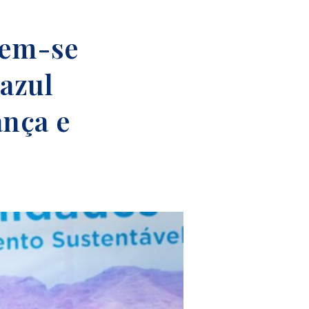
nem-se
azul
ança e