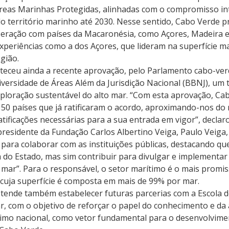
eas Marinhas Protegidas, alinhadas com o compromisso int
o território marinho até 2030. Nesse sentido, Cabo Verde p
peração com países da Macaronésia, como Açores, Madeira e
xperiências como a dos Açores, que lideram na superfície ma
gião.
lteceu ainda a recente aprovação, pelo Parlamento cabo-ver
versidade de Áreas Além da Jurisdição Nacional (BBNJ), um t
xploração sustentável do alto mar. “Com esta aprovação, Ca
 50 países que já ratificaram o acordo, aproximando-nos do
tificações necessárias para a sua entrada em vigor”, declar
presidente da Fundação Carlos Albertino Veiga, Paulo Veiga, 
 para colaborar com as instituições públicas, destacando qu
o Estado, mas sim contribuir para divulgar e implementar a
mar”. Para o responsável, o setor marítimo é o mais promis
 cuja superfície é composta em mais de 99% por mar.
tende também estabelecer futuras parcerias com a Escola d
r, com o objetivo de reforçar o papel do conhecimento e da
ítimo nacional, como vetor fundamental para o desenvolvime