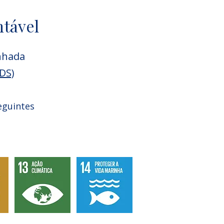
ntável
inhada
DS)
eguintes