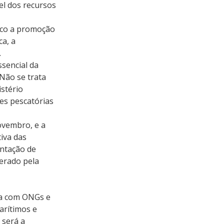
el dos recursos 
oco a promoção 
a, a 
.
sencial da 
Não se trata 
stério 
es pescatórias 
ovembro, e a 
iva das 
ntação de 
erado pela 
ta com ONGs e 
rítimos e 
será a 