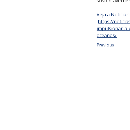
sustentável de
Veja a Notícia 
https://notic
impulsionar-a
oceanos/
Previous