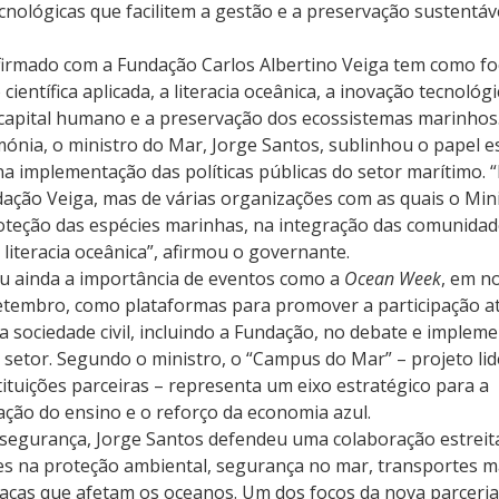
nológicas que facilitem a gestão e a preservação sustentáv
 firmado com a Fundação Carlos Albertino Veiga tem como f
científica aplicada, a literacia oceânica, a inovação tecnológic
 capital humano e a preservação dos ecossistemas marinhos
ónia, o ministro do Mar, Jorge Santos, sublinhou o papel es
 na implementação das políticas públicas do setor marítimo. “
ação Veiga, mas de várias organizações com as quais o Mini
oteção das espécies marinhas, na integração das comunidad
 literacia oceânica”, afirmou o governante.
u ainda a importância de eventos como a 
Ocean Week
, em n
etembro, como plataformas para promover a participação at
 sociedade civil, incluindo a Fundação, no debate e impleme
o setor. Segundo o ministro, o “Campus do Mar” – projeto lid
ituições parceiras – representa um eixo estratégico para a 
ação do ensino e o reforço da economia azul.
segurança, Jorge Santos defendeu uma colaboração estrei
es na proteção ambiental, segurança no mar, transportes ma
ças que afetam os oceanos. Um dos focos da nova parceria 