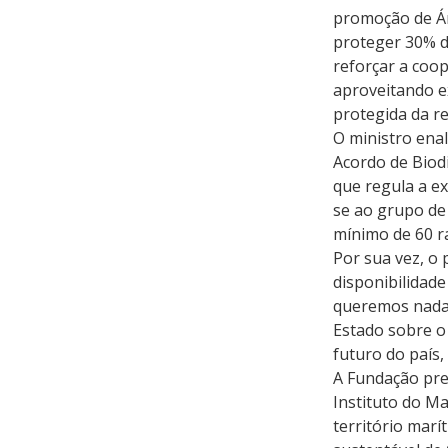
promoção de Ár
proteger 30% d
reforçar a coo
aproveitando e
protegida da re
O ministro ena
Acordo de Biodi
que regula a e
se ao grupo de
mínimo de 60 ra
Por sua vez, o 
disponibilidade
queremos nada d
Estado sobre o 
futuro do país,
A Fundação pre
Instituto do Ma
território mar