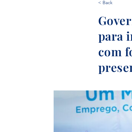
< Back
Gover
para 
com f
prese