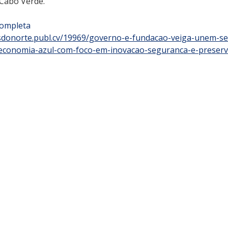
 Cabo Verde.
completa
iasdonorte.publ.cv/19969/governo-e-fundacao-veiga-unem-se
-economia-azul-com-foco-em-inovacao-seguranca-e-preserv