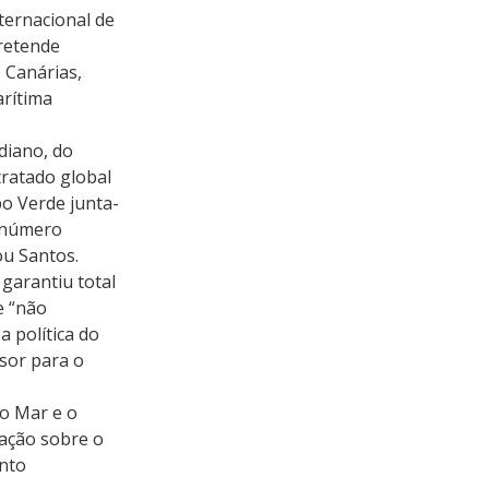
ernacional de 
retende 
 Canárias, 
rítima 
diano, do 
ratado global 
bo Verde junta-
 número 
ou Santos.
garantiu total 
e “não 
 política do 
sor para o 
o Mar e o 
 ação sobre o 
nto 