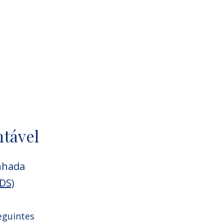
ntável
inhada
DS)
eguintes