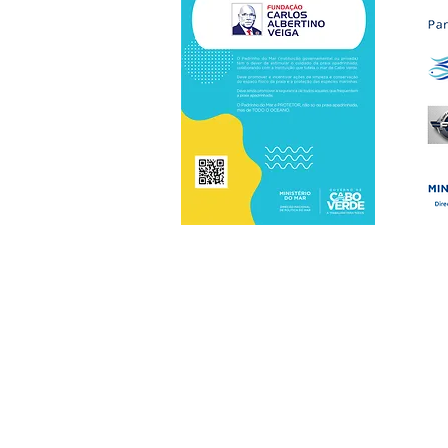
Avenida Grão-Ducado do Luxemburgo, Tira 
Contacto: +238 262 75 55 • Email: fcav@fcav
© 2025 Fundação Carlos Albertino Veiga