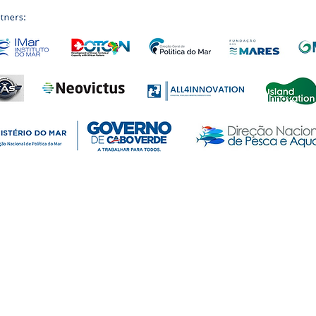
Chapéu, CP 7944-009 • Praia • CABO VERDE
eiga.org