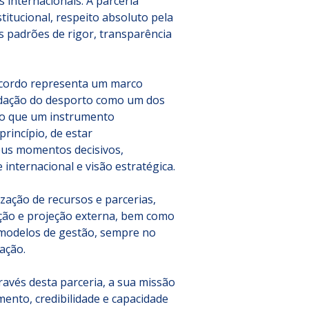
 internacionais. A parceria 
itucional, respeito absoluto pela 
padrões de rigor, transparência 
acordo representa um marco 
idação do desporto como um dos 
 do que um instrumento 
rincípio, de estar 
us momentos decisivos, 
 internacional e visão estratégica.
ação de recursos e parcerias, 
ação e projeção externa, bem como 
 modelos de gestão, sempre no 
ação.
ravés desta parceria, a sua missão 
ento, credibilidade e capacidade 