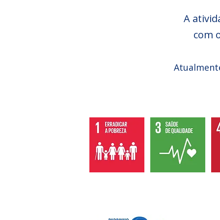
A ativi
com 
Atualmente