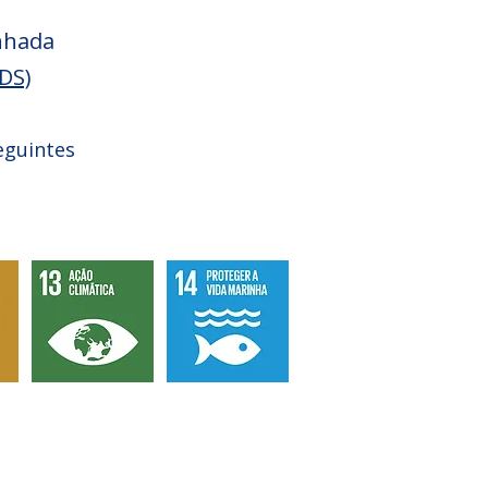
inhada
DS)
eguintes