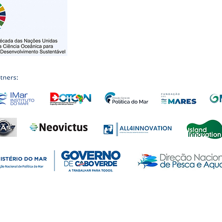
Chapéu, CP 7944-009 • Praia • CABO VERDE