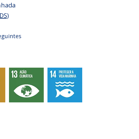
inhada
DS)
eguintes