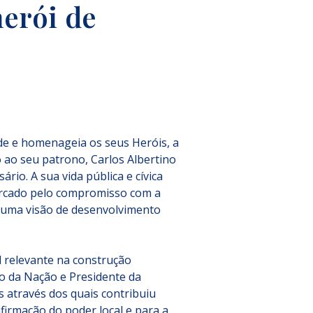
herói de
e e homenageia os seus Heróis, a 
 ao seu patrono, Carlos Albertino 
rio. A sua vida pública e cívica 
arcado pelo compromisso com a 
or uma visão de desenvolvimento 
relevante na construção 
 da Nação e Presidente da 
 através dos quais contribuiu 
afirmação do poder local e para a 