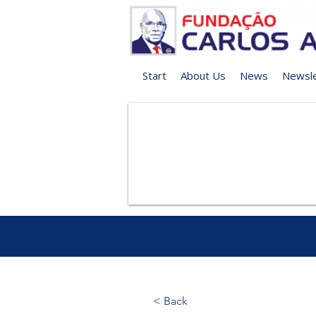
Start
About Us
News
Newsle
< Back