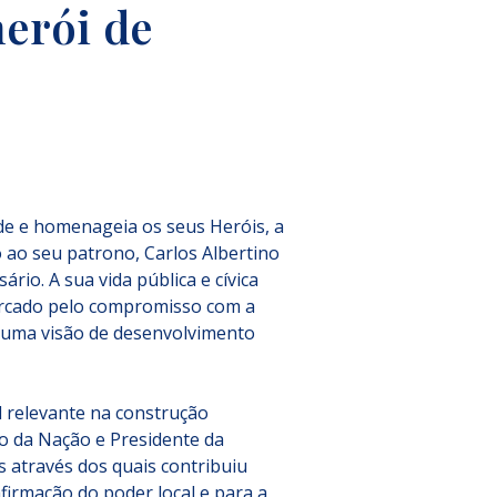
herói de
e e homenageia os seus Heróis, a 
 ao seu patrono, Carlos Albertino 
rio. A sua vida pública e cívica 
arcado pelo compromisso com a 
or uma visão de desenvolvimento 
relevante na construção 
 da Nação e Presidente da 
 através dos quais contribuiu 
afirmação do poder local e para a 