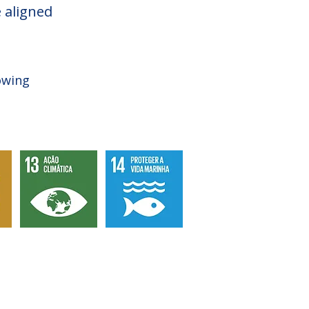
e aligned
owing