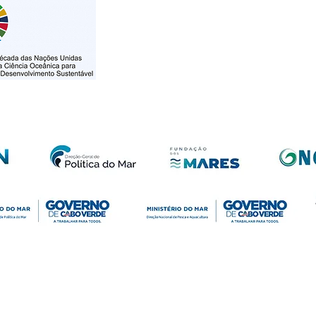
apéu, Postal Code 7944-009 • Praia • Cape Verde